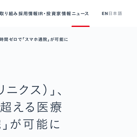
取り組み
採用情報
IR・投資家情報
ニュース
EN
日本語
待ち時間ゼロで「スマホ通院」が可能に
リニクス）」、
を超える医療
院」が可能に