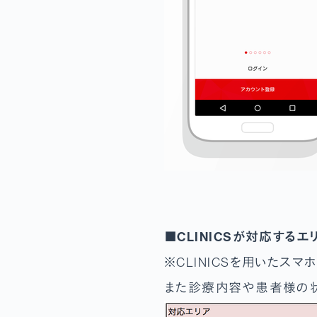
■CLINICSが対応する
※CLINICSを用いたス
また診療内容や患者様の状