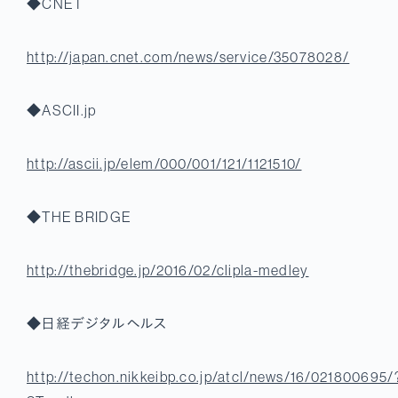
◆CNET
http://japan.cnet.com/news/service/35078028/
◆ASCII.jp
http://ascii.jp/elem/000/001/121/1121510/
◆THE BRIDGE
http://thebridge.jp/2016/02/clipla-medley
◆日経デジタルヘルス
http://techon.nikkeibp.co.jp/atcl/news/16/021800695/